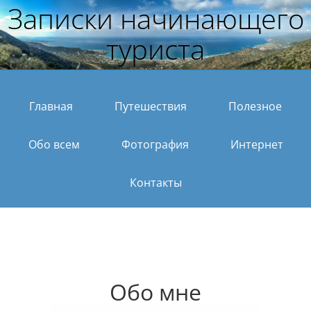
Записки начинающего
туриста
Главная
Путешествия
Полезное
Обо всем
Фотография
Интернет
Контакты
Обо мне