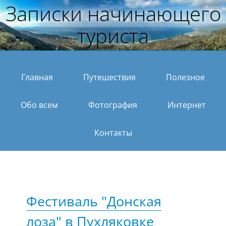
Записки начинающего
туриста
Главная
Путешествия
Полезное
Обо всем
Фотография
Интернет
Контакты
Фестиваль "Донская
лоза" в Пухляковке