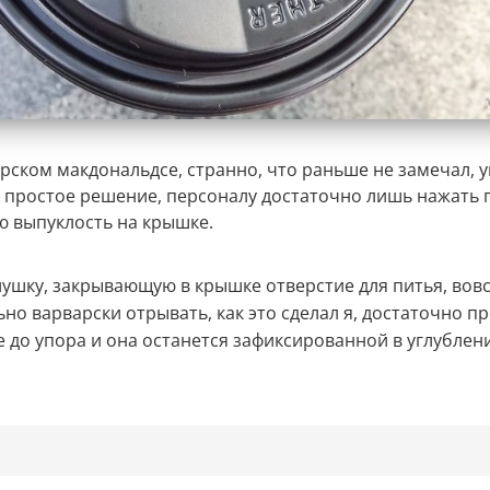
урском макдональдсе, странно, что раньше не замечал, 
 простое решение, персоналу достаточно лишь нажать 
ю выпуклость на крышке.
лушку, закрывающую в крышке отверстие для питья, вовс
но варварски отрывать, как это сделал я, достаточно п
е до упора и она останется зафиксированной в углублен