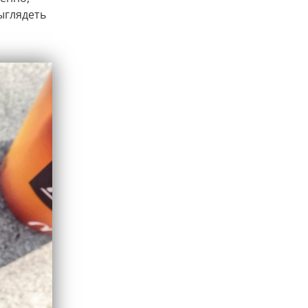
ыглядеть