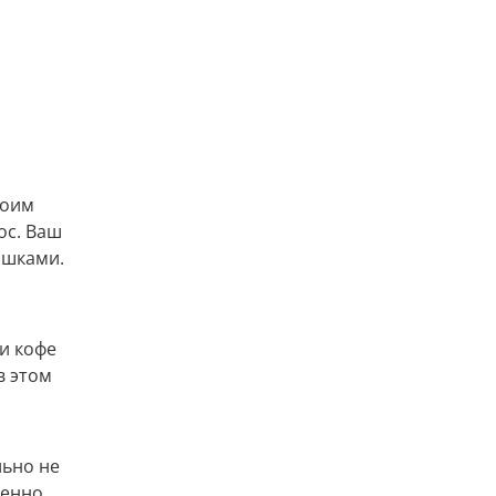
воим
ос. Ваш
ышками.
и кофе
в этом
льно не
бенно,