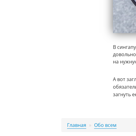
В сингап
довольно
на нужну
А вот заг
обязатель
загнуть е
Главная
»
Обо всем