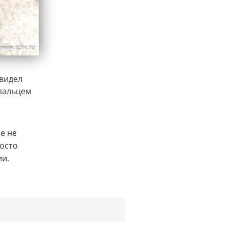
увидел
пальцем
е не
росто
ии.