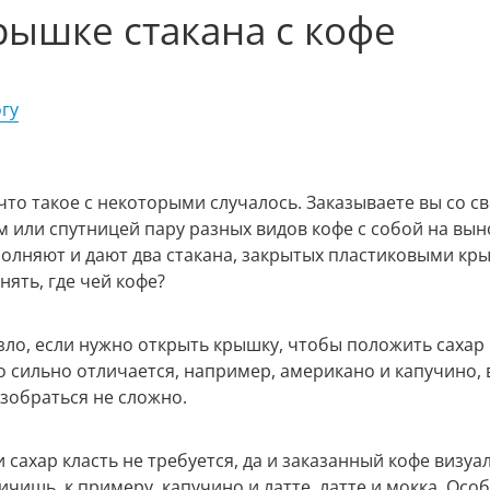
рышке стакана с кофе
гу
что такое с некоторыми случалось. Заказываете вы со с
м или спутницей пару разных видов кофе с собой на вын
полняют и дают два стакана, закрытых пластиковыми кр
нять, где чей кофе?
зло, если нужно открыть крышку, чтобы положить сахар 
о сильно отличается, например, американо и капучино, 
азобраться не сложно.
и сахар класть не требуется, да и заказанный кофе визуа
ичишь, к примеру, капучино и латте, латте и мокка. Осо