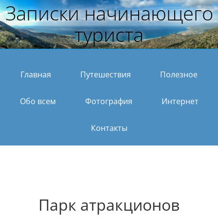
Записки начинающего
туриста
Главная
Путешествия
Полезное
Обо всем
Фотография
Интернет
Контакты
Парк атракционов