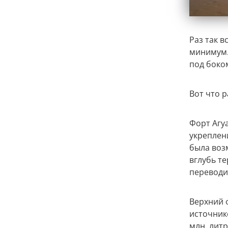
Раз так в
минимум. 
под боко
Вот что р
Форт Агуа
укреплен
была воз
вглубь т
переводит
Верхний 
источник
млн. лит