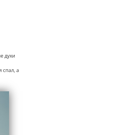
е духи
 спал, а