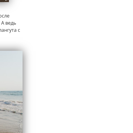
осле
 А ведь
лангута с