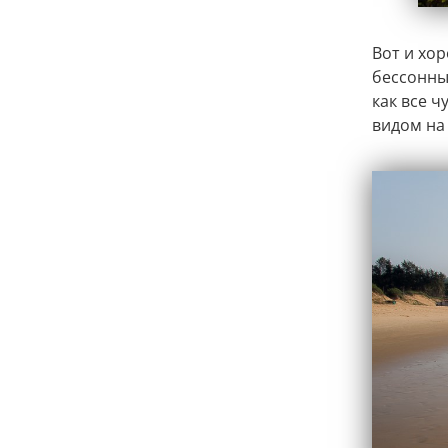
Вот и хо
бессонных
как все ч
видом на 