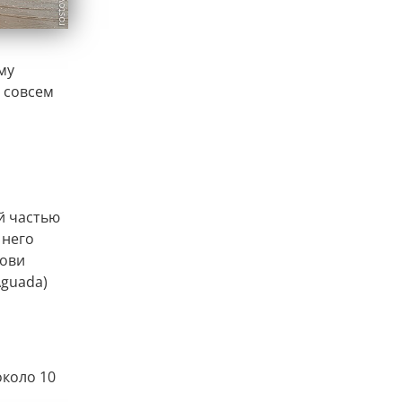
му
т совсем
ей частью
 него
дови
Aguada)
коло 10