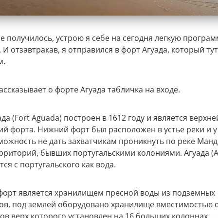
се получилось, устрою я себе на сегодня легкую програм
И отзавтракав, я отправился в форт Агуада, который ту
м.
ассказывает о форте Агуада табличка на входе.
да (Fort Aguada) построен в 1612 году и является верхн
ий форта. Нижний форт был расположен в устье реки и у
можность не дать захватчикам проникнуть по реке Ман
ерриторий, бывших португальскими колониями. Агуада (
ся с португальского как вода.
форт является хранилищем пресной воды из подземных
ов, под землей оборудовано хранилище вместимостью о
ров верх которого установлен на 16 больших колоннах.