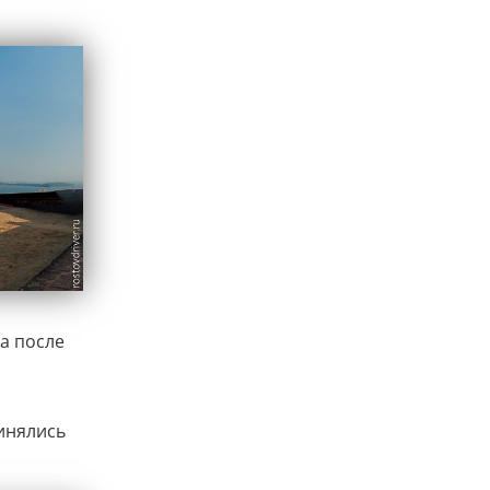
 а после
инялись