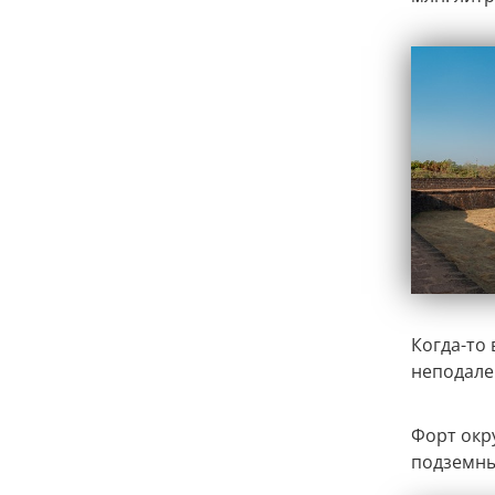
Когда-то 
неподале
Форт окр
подземны