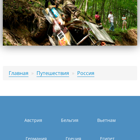
Главная
»
Путешествия
»
Россия
Австрия
Бельгия
Вьетнам
Германия
Греция
Египет