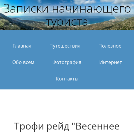
Записки начинающего
туриста
Главная
Путешествия
Полезное
Обо всем
Фотография
Интернет
Контакты
Трофи рейд "Весеннее