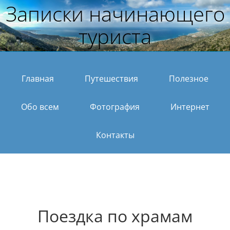
Записки начинающего
туриста
Главная
Путешествия
Полезное
Обо всем
Фотография
Интернет
Контакты
Поездка по храмам