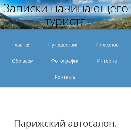
Записки начинающего
туриста
Главная
Путешествия
Полезное
Обо всем
Фотография
Интернет
Контакты
Парижский автосалон.